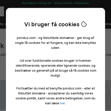
Norddjurs-Shop.dk - Shop lokalt i Danmark
Vi bruger få cookies
e, sko og sport
Elektronik
Hårde hvidevarer
Hus, have og møble
ponduz.com - og tilsluttede domæner - gør brug af
nogle få cookies for at fungere, og kan ikke benyttes
dk
- En lokal markedsplads
for Norddjurs
uden.
å Djursland i Region Midtjylland og byder på kystlinje mod Kattegat, ma.
Ud over funktionelle cookies bruger vi hverken
identificerende, sporende eller lignende cookies, og
Driver du en butik eller restaurant? Sådan kommer du i gang
bestræber os generelt på at bruge så få cookies som
muligt.
Fortsætter du med at benytte ponduz.com - eller et
tilsluttet domæne - accepterer du samtidig vores
cookie-politik, samt vores andre betingelser, som du
kan læse
her
.