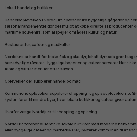
Lokalt handel og butikker
Handelsoplevelsen i Norddjurs spænder fra hyggelige gågader og selvs
sæsonarrangementer gør det muligt at købe direkte af producenter o
maritime souvenirs, som afspejler områdets kultur og natur.
Restauranter, cafeer og madkultur
Norddjurs er kendt for friske fisk og skaldyr, lokalt dyrkede grøntsag
bæredygtige råvarer. Hyggelige bagerier og cafeer serverer klassiske 
table og skifter menuer efter sæson.
Oplevelser der supplerer handel og mad
Kommunens oplevelser supplerer shopping- og spiseoplevelserne. Gre
kysten fører til mindre byer, hvor lokale butikker og cafeer giver aut
Hvorfor vælge Norddjurs til shopping og spisning
Norddjurs forener autentiske, lokale butikker med moderne bekvemmeli