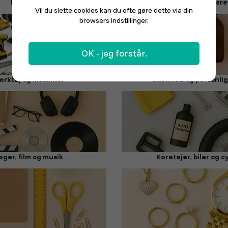
Elektronik
Hårde hvidevare
Vil du slette cookies kan du ofte gøre dette via din
browsers indstillinger.
OK - jeg forstår.
ærktøj og maskiner
Skønhed og personlig
øger, film og musik
Køretøjer, biler og c