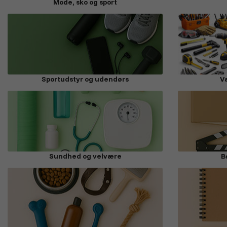
Mode, sko og sport
Sportudstyr og udendørs
V
Sundhed og velvære
B