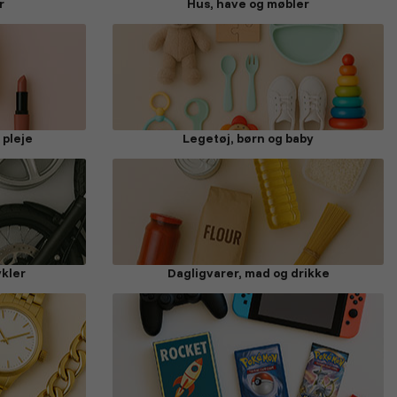
r
Hus, have og møbler
 pleje
Legetøj, børn og baby
ykler
Dagligvarer, mad og drikke