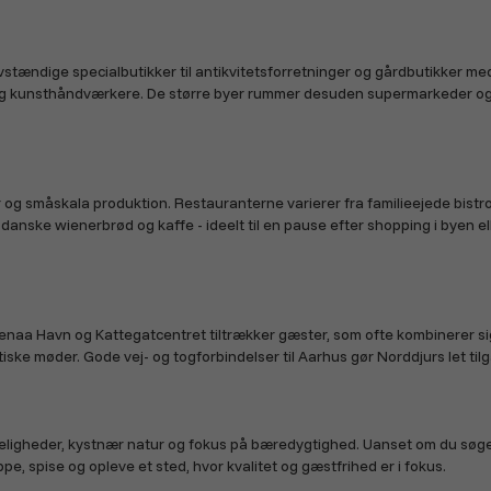
tændige specialbutikker til antikvitetsforretninger og gårdbutikker me
g kunsthåndværkere. De større byer rummer desuden supermarkeder og ind
er og småskala produktion. Restauranterne varierer fra familieejede bistr
danske wienerbrød og kaffe - ideelt til en pause efter shopping i byen 
naa Havn og Kattegatcentret tiltrækker gæster, som ofte kombinerer si
entiske møder. Gode vej- og togforbindelser til Aarhus gør Norddjurs let 
gheder, kystnær natur og fokus på bæredygtighed. Uanset om du søger u