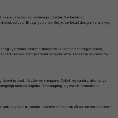
d lokale oste, kød og syltede produkter. Markeder og
købssteder til daglige behov. Søg efter lokalt design, keramik og
oer og kystrestauranter til moderne køkkener, der bruger lokale,
eller ved havnen. Mange steder arbejder efter tankerne om farm-to-
ghtseeing med måltider og shopping. Cykel- og vandreruter langs
tilgængeligt som en dagstur for shopping- og madinteresserede.
nikke gaver fra lokale kunstnere, frisk fisk på en havnerestaurant