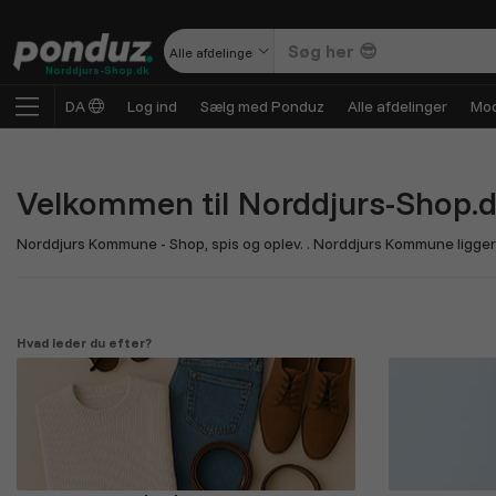
Alle afdelinger
Norddjurs-Shop.dk
DA
Log ind
Sælg med Ponduz
Alle afdelinger
Mod
Velkommen til
Norddjurs-Shop.
Norddjurs Kommune - Shop, spis og oplev. . Norddjurs Kommune ligger p
Hvad leder du efter?